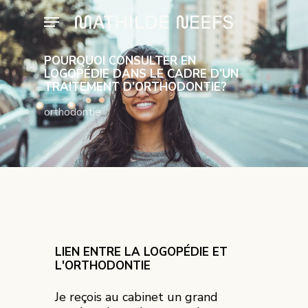
Skip
Menu
to
main
content
POURQUOI CONSULTER EN
LOGOPÉDIE DANS LE CADRE D’UN
TRAITEMENT D’ORTHODONTIE?
orthodontie
LIEN ENTRE LA LOGOPÉDIE ET
L'ORTHODONTIE
Je reçois au cabinet un grand